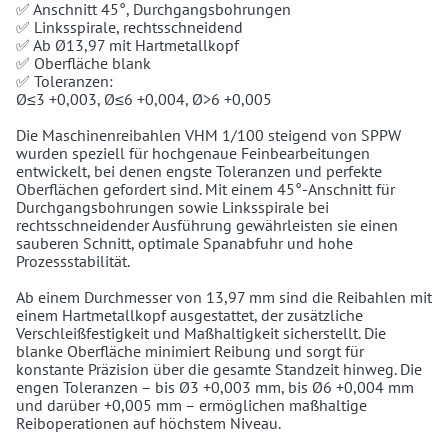
✅ Anschnitt 45°, Durchgangsbohrungen
✅ Linksspirale, rechtsschneidend
✅ Ab Ø13,97 mit Hartmetallkopf
✅ Oberfläche blank
✅ Toleranzen:
Ø≤3 +0,003, Ø≤6 +0,004, Ø>6 +0,005
Die Maschinenreibahlen VHM 1/100 steigend von SPPW
wurden speziell für hochgenaue Feinbearbeitungen
entwickelt, bei denen engste Toleranzen und perfekte
Oberflächen gefordert sind. Mit einem 45°-Anschnitt für
Durchgangsbohrungen sowie Linksspirale bei
rechtsschneidender Ausführung gewährleisten sie einen
sauberen Schnitt, optimale Spanabfuhr und hohe
Prozessstabilität.
Ab einem Durchmesser von 13,97 mm sind die Reibahlen mit
einem Hartmetallkopf ausgestattet, der zusätzliche
Verschleißfestigkeit und Maßhaltigkeit sicherstellt. Die
blanke Oberfläche minimiert Reibung und sorgt für
konstante Präzision über die gesamte Standzeit hinweg. Die
engen Toleranzen – bis Ø3 +0,003 mm, bis Ø6 +0,004 mm
und darüber +0,005 mm – ermöglichen maßhaltige
Reiboperationen auf höchstem Niveau.