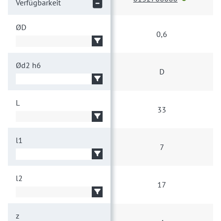
Verfügbarkeit
ØD
0,6
Ød2
h6
D
L
33
l1
7
l2
17
z