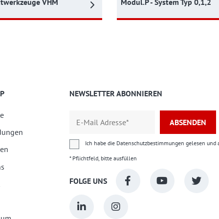
atwerkzeuge VHM
Modul.P - System Typ 0,1,2
P
NEWSLETTER ABONNIEREN
e
ABSENDEN
dungen
Ich habe die
Datenschutzbestimmungen
gelesen und a
ien
* Pflichtfeld, bitte ausfüllen
ns
FOLGE UNS
sum