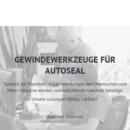
GEWINDEWERKZEUGE FÜR
AUTOSEAL
Speziell bei Pipelines und Anwendungen der Chemischen und
Petro-Industrie werden selbstdichtende Gewinde benötigt.
Unsere Lösungen finden Sie hier!
Autoseal Gewinde