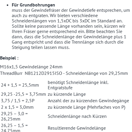
Für Grundbohrungen
muss der Gewindefräser der Gewindetiefe entsprechen, um
auch zu entgraten. Wir bieten verschiedene
Schneidenlängen von 1,5xDC bis 3xDC im Standard an.
Sollte keine passende Länge vorhanden sein, kürzen wir
Ihren Fräser gerne entsprechend ein. Bitte beachten Sie
dann, dass die Schneidenlänge der Gewindelänge plus 1
Gang entspricht und dass die Trennlänge sich durch die
Steigung teilen lassen muss.
Beispiel :
M16x1,5 Gewindelänge 24mm
ThreadBurr NB1212D2915ISO - Schneidenlänge von 29,25mm
benötigt Schneidenlänge inkl.
24 + 1,5 = 25,5mm
Entgratstufe
29,25 -25,5 = 3,75mm
zu kürzende Länge
3,75 / 1,5 = 2,5P
Anzahl der zu kürzenden Gewindegänge
2 x 1,5 = 3,0mm
zu kürzende Länge (Mehrfaches von P)
29,25 – 3,0 =
Schneidenlänge nach Kürzen
26,25mm
26,25 – 1,5 =
Resultierende Gewindelänge
24,75mm