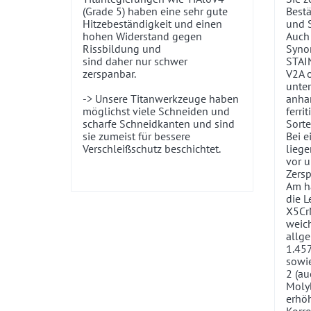
(Grade 5) haben eine sehr gute
Bestä
Hitzebeständigkeit und einen
und 
hohen Widerstand gegen
Auch
Rissbildung und
Syno
sind daher nur schwer
STAI
zerspanbar.
V2A 
unter
-> Unsere Titanwerkzeuge haben
anhan
möglichst viele Schneiden und
ferri
scharfe Schneidkanten und sind
Sorte
sie zumeist für bessere
Bei e
Verschleißschutz beschichtet.
liege
vor 
Zers
Am h
die L
X5CrN
weich
allg
1.45
sowi
2 (au
Moly
erhöh
Korro