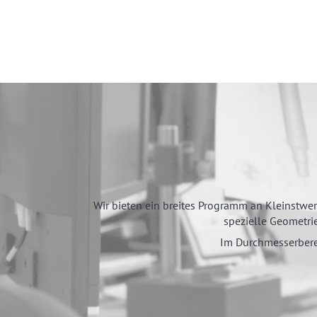
Wir bieten ein breites Programm an Kleinstwer
spezielle Geometri
Im Durchmesserbere