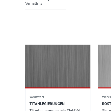
Verhältnis
Werkstoff
Werks
TITANLEGIERUNGEN
ROST
Titanlegierungen wie TiAl6V4
Sie z