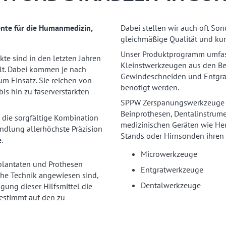
ente für die Humanmedizin,
Dabei stellen wir auch oft So
gleichmäßige Qualität und ku
Unser Produktprogramm umfass
e sind in den letzten Jahren
Kleinstwerkzeugen aus den Ber
lt. Dabei kommen je nach
Gewindeschneiden und Entgrate
m Einsatz. Sie reichen von
benötigt werden.
bis hin zu faserverstärkten
SPPW Zerspanungswerkzeuge fi
Beinprothesen, Dentalinstrume
die sorgfältige Kombination
medizinischen Geräten wie Her
ndlung allerhöchste Präzision
Stands oder Hirnsonden ihren 
.
Microwerkzeuge
mplantaten und Prothesen
Entgratwerkzeuge
che Technik angewiesen sind,
Dentalwerkzeuge
igung dieser Hilfsmittel die
estimmt auf den zu