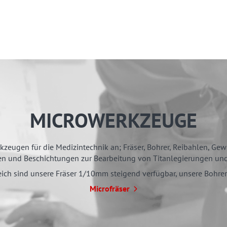
MICROWERKZEUGE
kzeugen für die Medizintechnik an; Fräser, Bohrer, Reibahlen, Ge
en und Beschichtungen zur Bearbeitung von Titanlegierungen und 
ich sind unsere Fräser 1/10mm steigend verfügbar, unsere Bohre
Microfräser