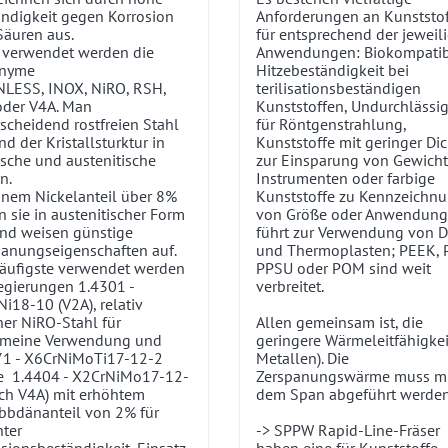
ndigkeit gegen Korrosion
Anforderungen an Kunststo
Säuren aus.
für entsprechend der jeweil
 verwendet werden die
Anwendungen: Biokompatibl
nyme
Hitzebeständigkeit bei
NLESS, INOX, NiRO, RSH,
terilisationsbeständigen
oder V4A. Man
Kunststoffen, Undurchlässig
scheidend rostfreien Stahl
für Röntgenstrahlung,
d der Kristallsturktur in
Kunststoffe mit geringer Di
tische und austenitische
zur Einsparung von Gewicht
n.
Instrumenten oder farbige
inem Nickelanteil über 8%
Kunststoffe zu Kennzeichn
n sie in austenitischer Form
von Größe oder Anwendung.
und weisen günstige
führt zur Verwendung von D
panungseigenschaften auf.
und Thermoplasten; PEEK, P
äufigste verwendet werden
PPSU oder POM sind weit
egierungen 1.4301 -
verbreitet.
i18-10 (V2A), relativ
er NiRO-Stahl für
Allen gemeinsam ist, die
emeine Verwendung und
geringere Wärmeleitfähigkei
71 - X6CrNiMoTi17-12-2
Metallen). Die
e 1.4404 - X2CrNiMo17-12-
Zerspanungswärme muss mi
ch V4A) mit erhöhtem
dem Span abgeführt werden
bbdänanteil von 2% für
ter
-> SPPW Rapid-Line-Fräser
sionsbeständigkeit, Einsatz
haben eine für Kunststoffe