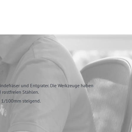
windefräser und Entgrater. Die Werkzeuge haben
rostfreien Stählen.
r 1/100mm steigend.