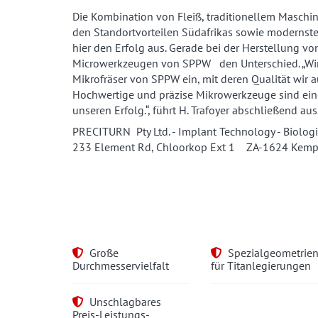
Die Kombination von Fleiß, traditionellem Maschi
den Standortvorteilen Südafrikas sowie modernst
hier den Erfolg aus. Gerade bei der Herstellung v
Microwerkzeugen von SPPW den Unterschied. „Wir
Mikrofräser von SPPW ein, mit deren Qualität wir a
Hochwertige und präzise Mikrowerkzeuge sind eine
unseren Erfolg.“, führt H. Trafoyer abschließend aus
PRECITURN Pty Ltd. - Implant Technology - Biolog
233 Element Rd, Chloorkop Ext 1 ZA-1624 Kempto
Große
Spezialgeometrie
Durchmesservielfalt
für Titanlegierungen
Unschlagbares
Preis-Leistungs-