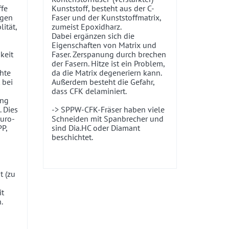
ffe
Kunststoff, besteht aus der C-
igen
Faser und der Kunststoffmatrix,
ität,
zumeist Epoxidharz.
Dabei ergänzen sich die
Eigenschaften von Matrix und
keit
Faser. Zerspanung durch brechen
der Fasern. Hitze ist ein Problem,
chte
da die Matrix degeneriern kann.
 bei
Außerdem besteht die Gefahr,
dass CFK delaminiert.
ung
 Dies
-> SPPW-CFK-Fräser haben viele
uro-
Schneiden mit Spanbrecher und
P,
sind Dia.HC oder Diamant
beschichtet.
t (zu
t
.