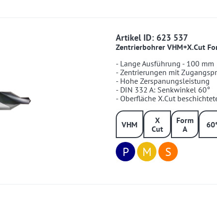
623537
Artikel ID: 623 537
Zentrierbohrer VHM+X.Cut Fo
- Lange Ausführung - 100 mm
- Zentrierungen mit Zugangs
- Hohe Zerspanungsleistung
- DIN 332 A: Senkwinkel 60°
- Oberfläche X.Cut beschichtet
X
Form
VHM
60
Cut
A
P
M
S