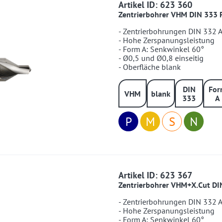
623360
Artikel ID: 623 360
Zentrierbohrer VHM DIN 333 
- Zentrierbohrungen DIN 332 
- Hohe Zerspanungsleistung
- Form A: Senkwinkel 60°
- Ø0,5 und Ø0,8 einseitig
- Oberfläche blank
DIN
For
VHM
blank
333
A
P
M
S
N
623367
Artikel ID: 623 367
Zentrierbohrer VHM+X.Cut DI
- Zentrierbohrungen DIN 332 
- Hohe Zerspanungsleistung
- Form A: Senkwinkel 60°