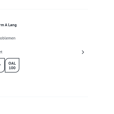
rm A Lang
problemen
et
OAL
°
100