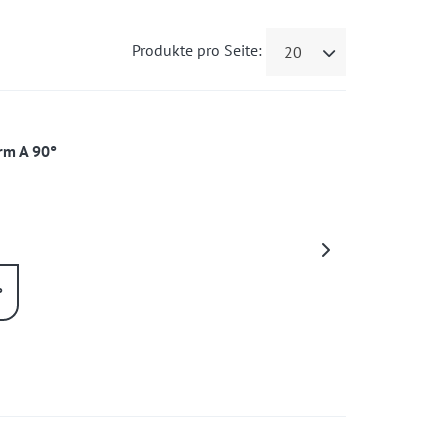
Produkte pro Seite:
20
rm A 90°
°