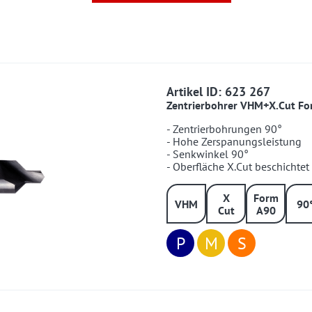
623267
Artikel ID: 623 267
Zentrierbohrer VHM+X.Cut Fo
- Zentrierbohrungen 90°
- Hohe Zerspanungsleistung
- Senkwinkel 90°
- Oberfläche X.Cut beschichtet
X
Form
VHM
90
Cut
A90
P
M
S