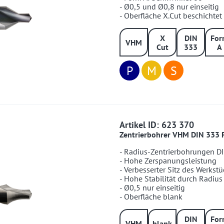
- Ø0,5 und Ø0,8 nur einseitig
- Oberfläche X.Cut beschichtet
X
DIN
For
VHM
Cut
333
A
P
M
S
623370
Artikel ID: 623 370
Zentrierbohrer VHM DIN 333 
- Radius-Zentrierbohrungen D
- Hohe Zerspanungsleistung
- Verbesserter Sitz des Werkstü
- Hohe Stabilität durch Radius
- Ø0,5 nur einseitig
- Oberfläche blank
DIN
For
VHM
blank