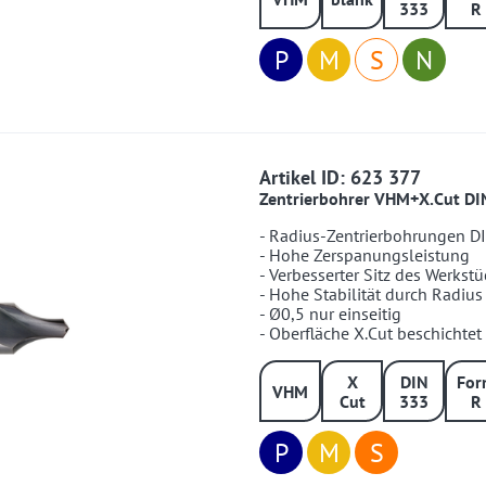
333
R
P
M
S
N
623377
Artikel ID: 623 377
Zentrierbohrer VHM+X.Cut DI
- Radius-Zentrierbohrungen D
- Hohe Zerspanungsleistung
- Verbesserter Sitz des Werkstü
- Hohe Stabilität durch Radius
- Ø0,5 nur einseitig
- Oberfläche X.Cut beschichtet
X
DIN
For
VHM
Cut
333
R
P
M
S