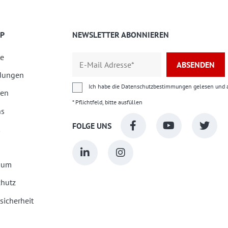
P
NEWSLETTER ABONNIEREN
e
ABSENDEN
dungen
Ich habe die
Datenschutzbestimmungen
gelesen und a
ien
* Pflichtfeld, bitte ausfüllen
ns
FOLGE UNS
sum
hutz
sicherheit