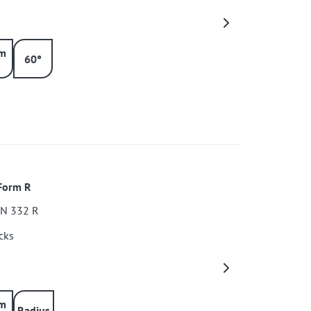
m
60°
Form R
IN 332 R
cks
m
Radius