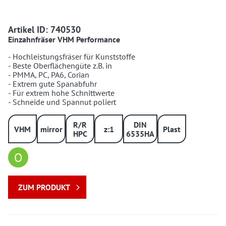
740530 740530
Artikel ID: 740530
Einzahnfräser VHM Performance
- Hochleistungsfräser für Kunststoffe
- Beste Oberflächengüte z.B. in
- PMMA, PC, PA6, Corian
- Extrem gute Spanabfuhr
- Für extrem hohe Schnittwerte
- Schneide und Spannut poliert
R/R
DIN
VHM
mirror
z:1
Plast
HPC
6535HA
O
ZUM PRODUKT