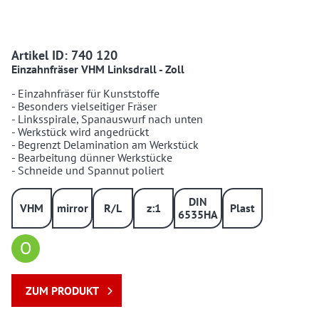
740120 74012001
Artikel ID: 740 120
Einzahnfräser VHM Linksdrall - Zoll
- Einzahnfräser für Kunststoffe
- Besonders vielseitiger Fräser
- Linksspirale, Spanauswurf nach unten
- Werkstück wird angedrückt
- Begrenzt Delamination am Werkstück
- Bearbeitung dünner Werkstücke
- Schneide und Spannut poliert
DIN
VHM
mirror
R/L
z:1
Plast
6535HA
O
ZUM PRODUKT