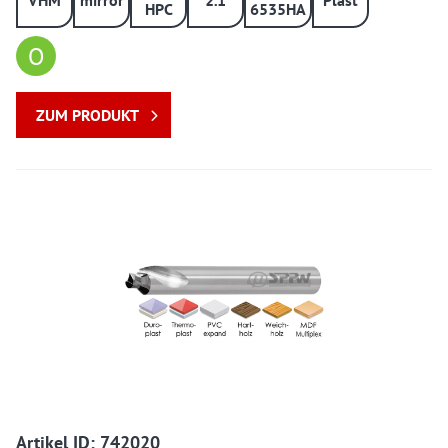
HPC
6535HA
O
ZUM PRODUKT
742020 742020
Artikel ID: 742020