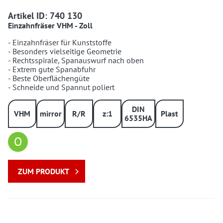
740130 74013001
Artikel ID: 740 130
Einzahnfräser VHM - Zoll
- Einzahnfräser für Kunststoffe
- Besonders vielseitige Geometrie
- Rechtsspirale, Spanauswurf nach oben
- Extrem gute Spanabfuhr
- Beste Oberflächengüte
- Schneide und Spannut poliert
DIN
VHM
mirror
R/R
z:1
Plast
6535HA
O
ZUM PRODUKT