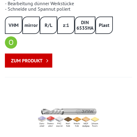
- Bearbeitung dünner Werkstücke
- Schneide und Spannut poliert
DIN
VHM
mirror
R/L
z:1
Plast
6535HA
O
ZUM PRODUKT