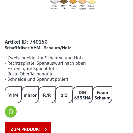
740150 740150
Artikel ID: 740150
Schaftfräser VHM - Schaum/Holz
- Zweischneider für Schäume und Holz
- Rechtsspirale, Spanauswurf nach oben
- Extrem gute Spanabfuhr
- Beste Oberflächengüte
- Schneide und Spannut poliert
DIN
Foam
VHM
mirror
R/R
z:2
6535HA
Schaum
O
ZUM PRODUKT