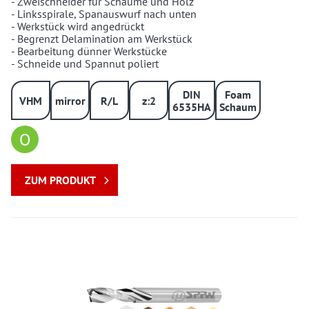
- Zweischneider für Schäume und Holz
- Linksspirale, Spanauswurf nach unten
- Werkstück wird angedrückt
- Begrenzt Delamination am Werkstück
- Bearbeitung dünner Werkstücke
- Schneide und Spannut poliert
DIN
Foam
VHM
mirror
R/L
z:2
6535HA
Schaum
O
ZUM PRODUKT