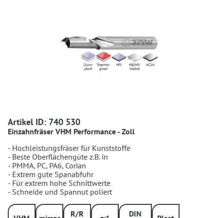
740530 740530 740530
Artikel ID: 740 530
Einzahnfräser VHM Performance - Zoll
- Hochleistungsfräser für Kunststoffe
- Beste Oberflächengüte z.B. in
- PMMA, PC, PA6, Corian
- Extrem gute Spanabfuhr
- Für extrem hohe Schnittwerte
- Schneide und Spannut poliert
R/R
DIN
VHM
mirror
z:1
Plast