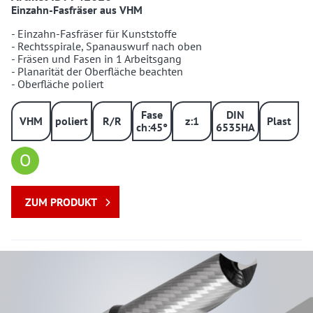
Einzahn-Fasfräser aus VHM
- Einzahn-Fasfräser für Kunststoffe
- Rechtsspirale, Spanauswurf nach oben
- Fräsen und Fasen in 1 Arbeitsgang
- Planarität der Oberfläche beachten
- Oberfläche poliert
Fase
DIN
VHM
poliert
R/R
z:1
Plast
ch:45°
6535HA
O
ZUM PRODUKT