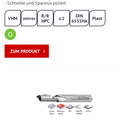
- Schneide und Spannut poliert
R/R
DIN
VHM
mirror
z:2
Plast
HPC
6535HA
O
ZUM PRODUKT