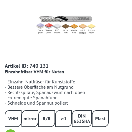
740131 740131
Artikel ID: 740 131
Einzahnfräser VHM für Nuten
- Einzahn-Nutfräser für Kunststoffe
- Bessere Oberfläche am Nutgrund
- Rechtsspirale, Spanauswurf nach oben
- Extrem gute Spanabfuhr
- Schneide und Spannut poliert
DIN
VHM
mirror
R/R
z:1
Plast
6535HA