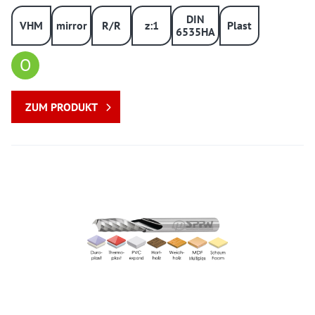
DIN
VHM
mirror
R/R
z:1
Plast
6535HA
O
ZUM PRODUKT