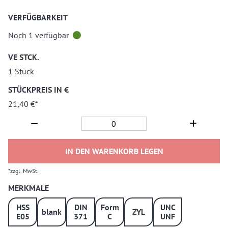
VERFÜGBARKEIT
Noch 1 verfügbar
VE STCK.
1 Stück
STÜCKPREIS IN €
21,40 €*
IN DEN WARENKORB LEGEN
*zzgl. MwSt.
MERKMALE
HSS
DIN
Form
UNC
blank
ZYL
E05
371
C
UNF