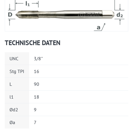
TECHNISCHE DATEN
UNC
3/8''
Stg TPI
16
L
90
l1
18
Ød2
9
Øa
7